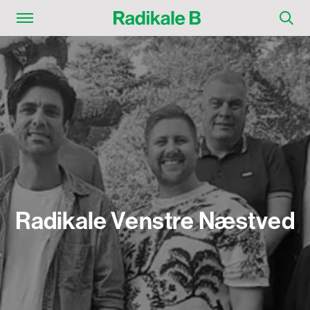
R
a
d
i
k
a
l
e
V
e
n
s
t
r
e
N
æ
s
t
v
e
d