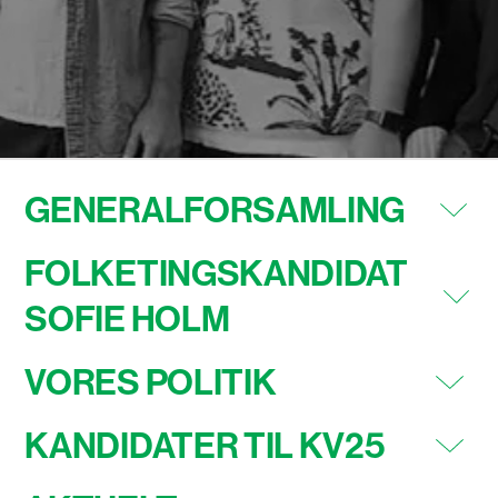
GENERALFORSAMLING
FOLKETINGSKANDIDAT
SOFIE HOLM
VORES POLITIK
KANDIDATER TIL KV25