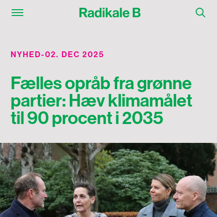
NYHED
-
02. DEC 2025
Fælles opråb fra grønne
partier: Hæv klimamålet
til 90 procent i 2035