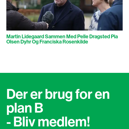
Martin Lidegaard Sammen Med Pelle Dragsted Pia
Olsen Dyhr Og Franciska Rosenkilde
Der er brug for en
plan B
- Bliv medlem!