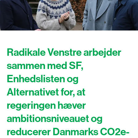
Radikale Venstre arbejder
sammen med SF,
Enhedslisten og
Alternativet for, at
regeringen hæver
ambitionsniveauet og
reducerer Danmarks CO2e-