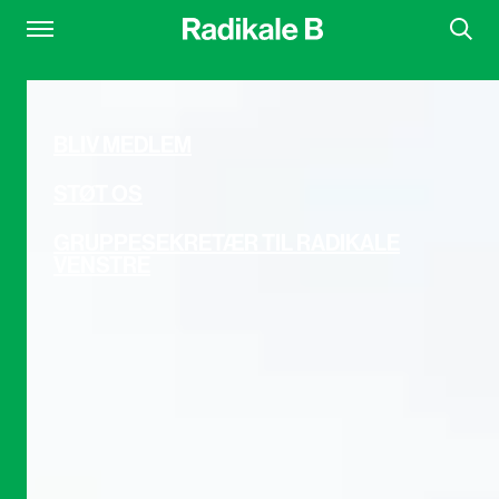
BLIV MEDLEM
STØT OS
GRUPPESEKRETÆR TIL RADIKALE
VENSTRE