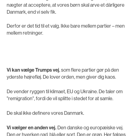
nægter at acceptere, at vores børn skal arve et dårligere
Danmark, end vi selv fik.
Derfor er det tid til et valg. Ikke bare mellem partier – men
mellem retninger.
Vi kan vælge Trumps vej
, som flere partier gør på den
yderste højrefløj. De lover orden, men giver dig kaos.
De vender ryggen til klimaet, EU og Ukraine. De taler om
"remigration", fordi de vil splitte i stedet for at samle.
De skal ikke definere vores Danmark.
Vi vælger en anden vej.
Den danske og europæiske vej.
Den er hverken rød, blå eller sort. Den er grøn. Her følges