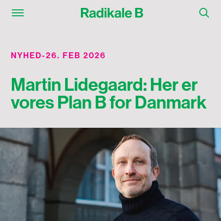
NYHED
-
26. FEB 2026
Martin Lidegaard: Her er
vores Plan B for Danmark