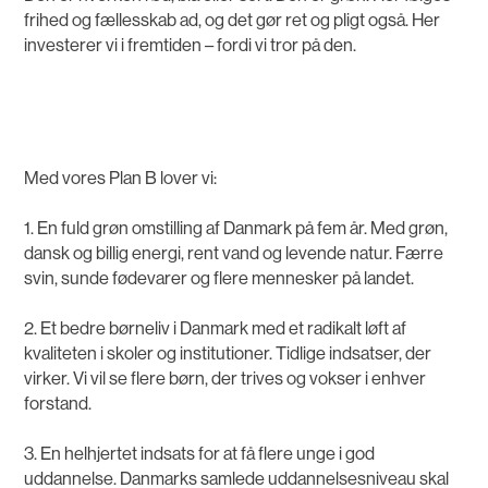
frihed og fællesskab ad, og det gør ret og pligt også. Her
investerer vi i fremtiden – fordi vi tror på den.
Med vores Plan B lover vi:
1. En fuld grøn omstilling af Danmark på fem år. Med grøn,
dansk og billig energi, rent vand og levende natur. Færre
svin, sunde fødevarer og flere mennesker på landet.
2. Et bedre børneliv i Danmark med et radikalt løft af
kvaliteten i skoler og institutioner. Tidlige indsatser, der
virker. Vi vil se flere børn, der trives og vokser i enhver
forstand.
3. En helhjertet indsats for at få flere unge i god
uddannelse. Danmarks samlede uddannelsesniveau skal