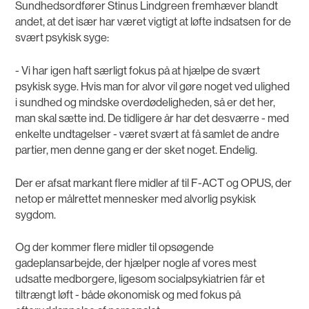
Sundhedsordfører Stinus Lindgreen fremhæver blandt
andet, at det især har været vigtigt at løfte indsatsen for de
svært psykisk syge:
- Vi har igen haft særligt fokus på at hjælpe de svært
psykisk syge. Hvis man for alvor vil gøre noget ved ulighed
i sundhed og mindske overdødeligheden, så er det her,
man skal sætte ind. De tidligere år har det desværre - med
enkelte undtagelser - været svært at få samlet de andre
partier, men denne gang er der sket noget. Endelig.
Der er afsat markant flere midler af til F-ACT og OPUS, der
netop er målrettet mennesker med alvorlig psykisk
sygdom.
Og der kommer flere midler til opsøgende
gadeplansarbejde, der hjælper nogle af vores mest
udsatte medborgere, ligesom socialpsykiatrien får et
tiltrængt løft - både økonomisk og med fokus på