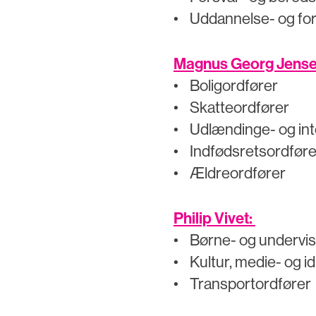
• Uddannelse- og fo
Magnus Georg Jens
• Boligordfører
• Skatteordfører
• Udlændinge- og int
• Indfødsretsordføre
• Ældreordfører
Philip Vivet:
• Børne- og undervis
• Kultur, medie- og i
• Transportordfører