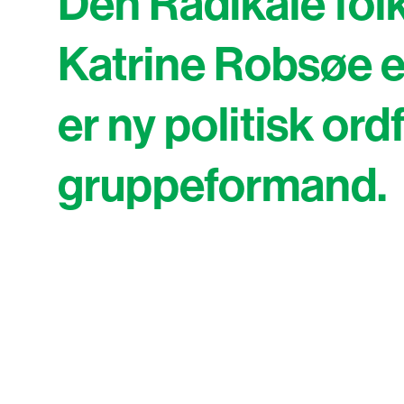
Den Radikale folk
Katrine Robsøe 
er ny politisk ord
gruppeformand.