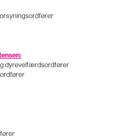
 forsyningsordfører
tensen:
og dyrevelfærdsordfører
sordfører
fører