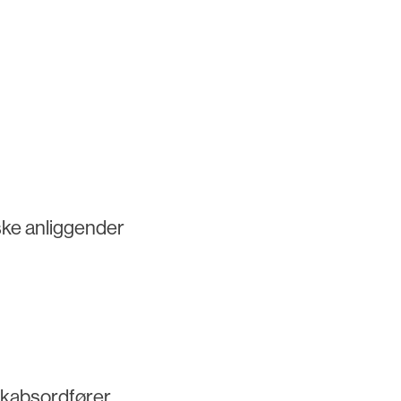
ske anliggender
r
skabsordfører