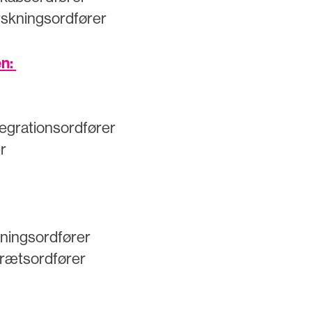
rskningsordfører
en:
egrationsordfører
r
ningsordfører
drætsordfører