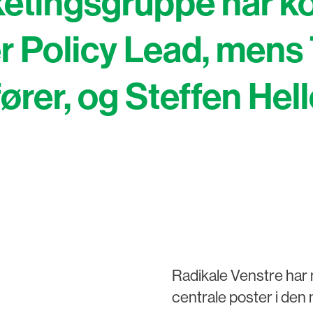
etingsgruppe har kon
er Policy Lead, me
fører, og Steffen Hell
Radikale Venstre har 
centrale poster i den