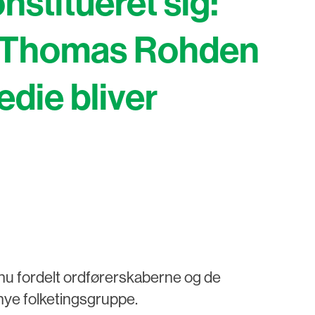
stitueret sig:
ns Thomas Rohden
edie bliver
nu fordelt ordførerskaberne og de
 nye folketingsgruppe.