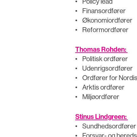
• Policy lead
• Finansordfører
• Økonomiordfører
• Reformordfører
Thomas Rohden:
• Politisk ordfører
• Udenrigsordfører
• Ordfører for Nordi
• Arktis ordfører
• Miljøordfører
Stinus Lindgreen:
• Sundhedsordføre
• Forsvar- og bered