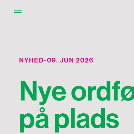
NYHED
-
09. JUN 2026
Nye ordfø
på plads