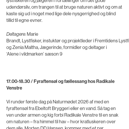
lystfiskeren og jægeren i fortællinger om det gode
udendørsliv, om trangen til at bruge naturen aktivt og om at
kaste sig ud i noget med lige dele nysgerrighed og blind
tillid til egne evner.
Deltagere:
Marie
Brandt, Lystfisker, instuktør og projektleder i Fremtidens Lystf
og
Zenia Maltha, Jægerinde, formidler og deltager i
‘Alene i vildmarken’ sæson 9
17.00-18.30 / Fyraftensøl og fællessang hos Radikale
Venstre
Vi runder første dag på Naturmødet 2026 af med en
fyraftensøl fra Ebeltoft Bryggeri eller en vand. Så tag en
ven under armen og kig forbi Radikale Venstre til en snak
om naturen – fra himmel til hav – hvor kratluskeren over
dem alle, Morten DD Hansen, kommer med et par