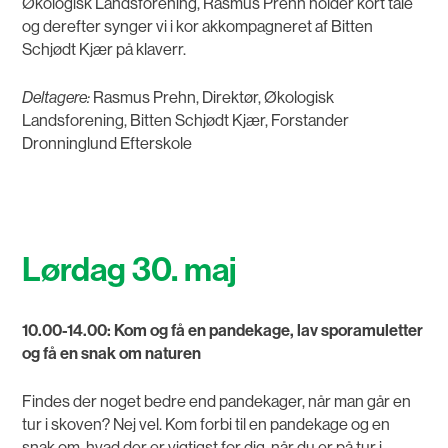
Økologisk Landsforening, Rasmus Prehn holder kort tale
og derefter synger vi i kor akkompagneret af Bitten
Schjødt Kjær på klaverr.
Deltagere:
Rasmus Prehn, Direktør, Økologisk
Landsforening, Bitten Schjødt Kjær, Forstander
Dronninglund Efterskole
Lørdag 30. maj
10.00-14.00: Kom og få en pandekage, lav sporamuletter
og få en snak om naturen
Findes der noget bedre end pandekager, når man går en
tur i skoven? Nej vel. Kom forbi til en pandekage og en
snak om, hvad der er vigtigst for dig, når du er på tur i