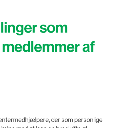
llinger som
es medlemmer af
dentermedhjælpere, der som personlige