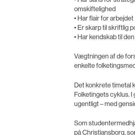
omskiftelighed
• Har flair for arbejd
• Er skarp til skriftli
• Har kendskab til de
Vægtningen af de fors
enkelte folketingsme
Det konkrete timetal k
Folketingets cyklus. I
ugentligt – med gensid
Som studentermedhjælp
på Christiansborg, so