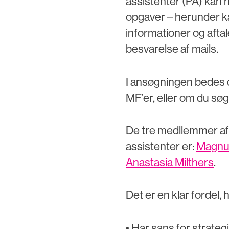
assistenter (PA) kan h
opgaver – herunder ka
informationer og afta
besvarelse af mails.
I ansøgningen bedes du
MF’er, eller om du søge
De tre medllemmer af 
assistenter er:
Magnu
Anastasia Milthers
.
Det er en klar fordel, 
• Har sans for strateg