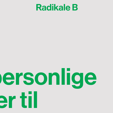
personlige
r til