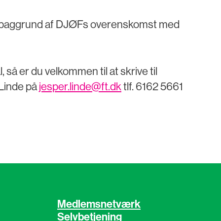
 baggrund af DJØFs overenskomst med
 så er du velkommen til at skrive til
Linde på
jesper.linde@ft.dk
tlf. 6162 5661
Medlemsnetværk
Selvbetjening