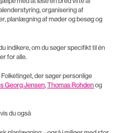
jælpe med at løse en bred vifte af
lenderstyring, organisering af
ler, planlægning af møder og besøg og
 indikere, om du søger specifikt til én
r for alle.
Folketinget, der søger personlige
s Georg Jensen
,
Thomas Rohden
og
hvis du også
isk planlægning – også i miljøer med stor