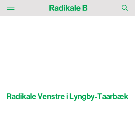
R
a
d
i
k
a
l
e
V
e
n
s
t
r
e
i
L
y
n
g
b
y
-
T
a
a
r
b
æ
k