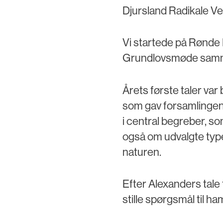
Djursland Radikale Ve
Vi startede på Rønde H
Grundlovsmøde samme
Årets første taler va
som gav forsamlingen
i central begreber, som
også om udvalgte type
naturen.
Efter Alexanders tale 
stille spørgsmål til h