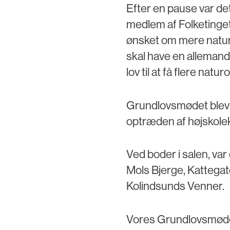
Efter en pause var det
medlem af Folketinget
ønsket om mere natur 
skal have en allemands
lov til at få flere natur
Grundlovsmødet blev o
optræden af højskolek
Ved boder i salen, var
Mols Bjerge, Kattega
Kolindsunds Venner.
Vores Grundlovsmøde v