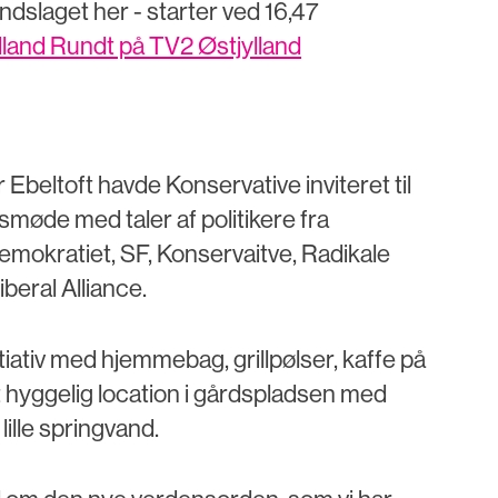
indslaget her - starter ved 16,47
jylland Rundt på TV2 Østjylland
r Ebeltoft havde Konservative inviteret til
smøde med taler af politikere fra
emokratiet, SF, Konservaitve, Radikale
beral Alliance.
tiativ med hjemmebag, grillpølser, kaffe på
 hyggelig location i gårdspladsen med
lille springvand.