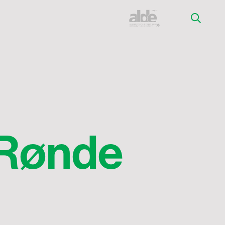
 Rønde