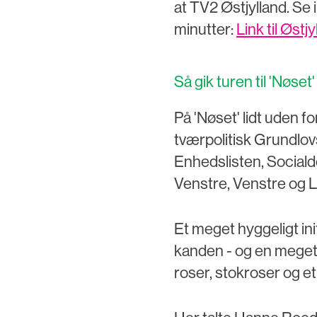
at TV2 Østjylland. Se 
minutter:
Link til Øst
Så gik turen til 'Nøset'
På 'Nøset' lidt uden fo
tværpolitisk Grundlov
Enhedslisten, Sociald
Venstre, Venstre og Li
Et meget hyggeligt ini
kanden - og en meget
roser, stokroser og et 