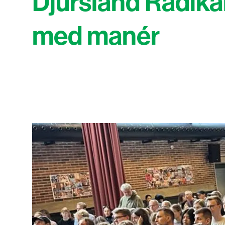
Djursland Radikal
med manér
Viser slide 1 af 10