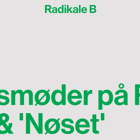
smøder på
& 'Nøset'