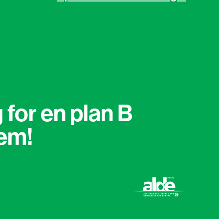
 for en plan B
lem!