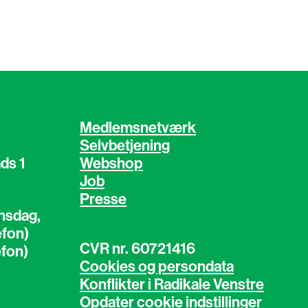
Medlemsnetværk
Selvbetjening
ds 1
Webshop
Job
Presse
nsdag,
efon)
CVR nr. 60721416
efon)
Cookies og persondata
Konflikter i Radikale Venstre
Opdater cookie indstillinger