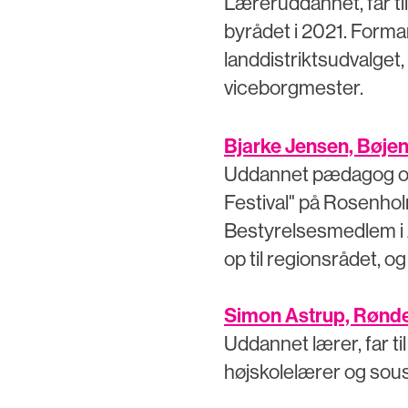
Læreruddannet, far til 
byrådet i 2021. Formand
landdistriktsudvalget
viceborgmester.
Bjarke Jensen, Bøje
Uddannet pædagog og 
Festival" på Rosenhol
Bestyrelsesmedlem i A
op til regionsrådet, og
Simon Astrup, Rønd
Uddannet lærer, far ti
højskolelærer og sou