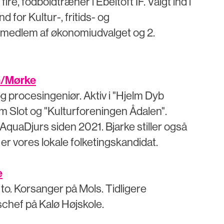
fire, fodboldtræner i Ebeltoft IF. Valgt ind i
 for Kultur-, fritids- og
, medlem af økonomiudvalget og 2.
n/Mørke
procesingeniør. Aktiv i "Hjelm Dyb
m Slot og "Kulturforeningen Ådalen".
quaDjurs siden 2021. Bjarke stiller også
 er vores lokale folketingskandidat.
e
l to. Korsanger på Mols. Tidligere
schef på Kalø Højskole.