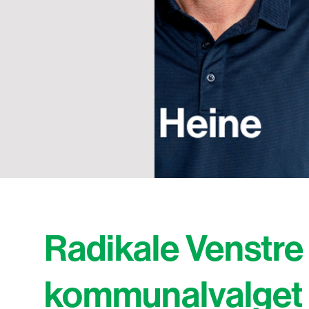
Radikale Venstre 
kommunalvalget 