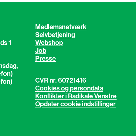
Medlemsnetværk
Selvbetjening
ds 1
Webshop
Job
Presse
nsdag,
efon)
CVR nr. 60721416
efon)
Cookies og persondata
Konflikter i Radikale Venstre
Opdater cookie indstillinger