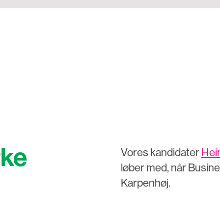
rke
Vores kandidater
Hei
løber med, når Busines
Karpenhøj.