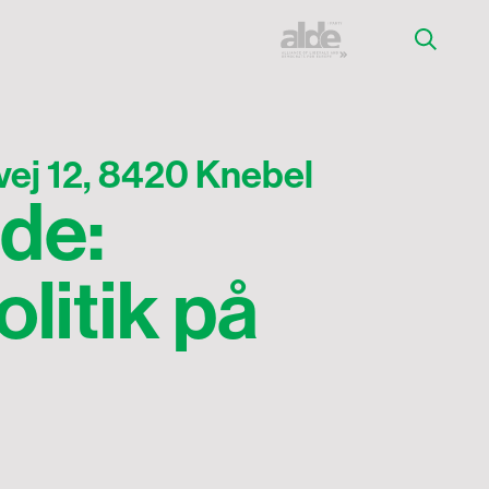
ej 12, 8420 Knebel
de:
litik på