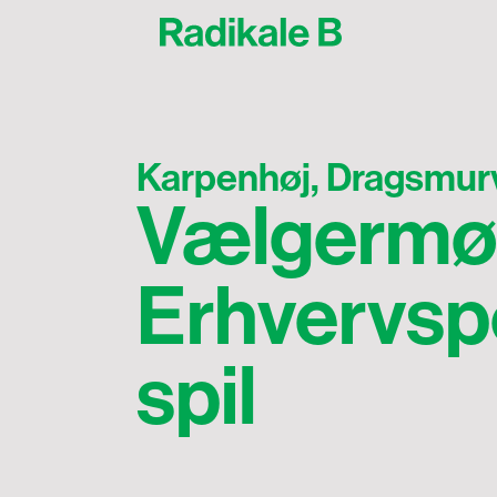
Karpenhøj, Dragsmurv
Vælgermø
Erhvervspo
spil