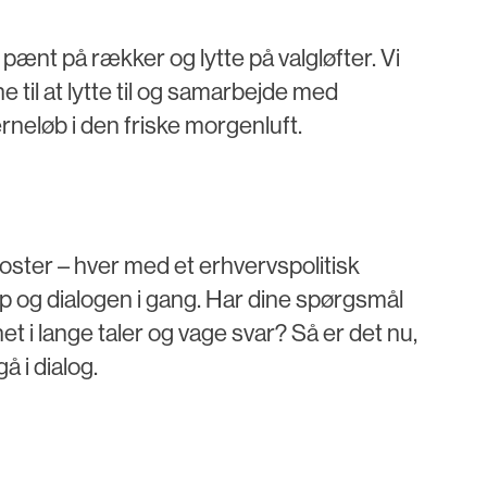
 pænt på rækker og lytte på valgløfter. Vi
e til at lytte til og samarbejde med
jerneløb i den friske morgenluft.
 poster – hver med et erhvervspolitisk
op og dialogen i gang. Har dine spørgsmål
knet i lange taler og vage svar? Så er det nu,
å i dialog.