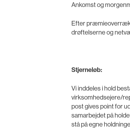
Ankomst og morgenmad f
Efter præmieoverrækk
drøftelserne og netvær
Stjerneløb:
Vi inddeles i hold bes
virksomhedsejere/rep
post gives point for 
samarbejdet på holdet
stå på egne holdninger