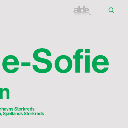
n
e
-
S
o
f
i
e
in
enhavns Storkreds
, Sjællands Storkreds