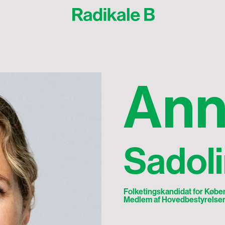
Anne-Sofie Sadolin
A
n
Sadol
Folketingskandidat for Køb
Medlem af Hovedbestyrelsen