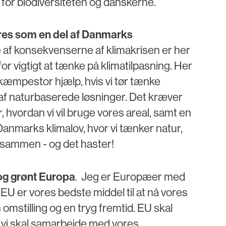
n for biodiversiteten og danskerne.
eres som en del af Danmarks
re af konsekvenserne af klimakrisen er her
for vigtigt at tænke på klimatilpasning. Her
kæmpestor hjælp, hvis vi tør tænke
m af naturbaserede løsninger. Det kræver
r, hvordan vi vil bruge vores areal, samt en
Danmarks klimalov, hvor vi tænker natur,
 sammen - og det haster!
og grønt Europa
. Jeg er Europæer med
t EU er vores bedste middel til at nå vores
omstilling og en tryg fremtid. EU skal
 vi skal samarbejde med vores