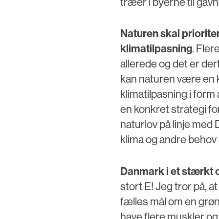
træer i byerne til gav
Naturen skal priorit
klimatilpasning
. Fle
allerede og det er der
kan naturen være en 
klimatilpasning i for
en konkret strategi fo
naturlov på linje med 
klima og andre behov
Danmark i et stærkt 
stort E! Jeg tror på, a
fælles mål om en grøn 
have flere muskler og