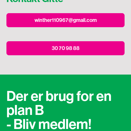
winther110967@gmail.com
30 70 98 88
Der er brug for en
plan B
- Bliv medlem!