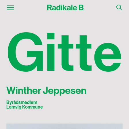
Gitte Winther Jeppesen
G
i
t
t
e
Winther Jeppesen
Byrådsmedlem
Lemvig Kommune