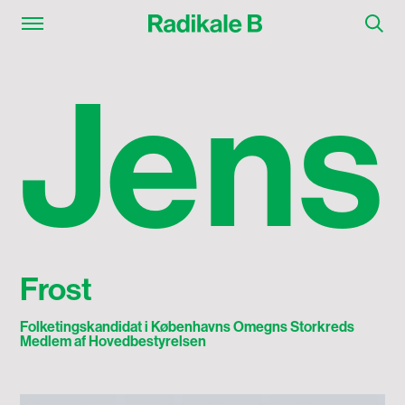
Jens Frost
J
e
n
s
Frost
Folketingskandidat i Københavns Omegns Storkreds
Medlem af Hovedbestyrelsen