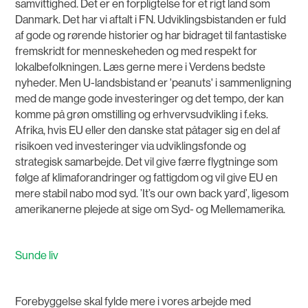
samvittighed. Det er en forpligtelse for et rigt land som
Danmark. Det har vi aftalt i FN. Udviklingsbistanden er fuld
af gode og rørende historier og har bidraget til fantastiske
fremskridt for menneskeheden og med respekt for
lokalbefolkningen. Læs gerne mere i Verdens bedste
nyheder. Men U-landsbistand er 'peanuts' i sammenligning
med de mange gode investeringer og det tempo, der kan
komme på grøn omstilling og erhvervsudvikling i f.eks.
Afrika, hvis EU eller den danske stat påtager sig en del af
risikoen ved investeringer via udviklingsfonde og
strategisk samarbejde. Det vil give færre flygtninge som
følge af klimaforandringer og fattigdom og vil give EU en
mere stabil nabo mod syd. ’It’s our own back yard’, ligesom
amerikanerne plejede at sige om Syd- og Mellemamerika.
Sunde liv
Forebyggelse skal fylde mere i vores arbejde med