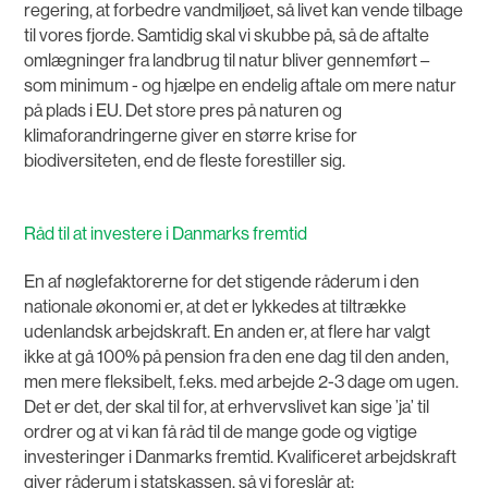
regering, at forbedre vandmiljøet, så livet kan vende tilbage
til vores fjorde. Samtidig skal vi skubbe på, så de aftalte
omlægninger fra landbrug til natur bliver gennemført –
som minimum - og hjælpe en endelig aftale om mere natur
på plads i EU. Det store pres på naturen og
klimaforandringerne giver en større krise for
biodiversiteten, end de fleste forestiller sig.
Råd til at investere i Danmarks fremtid
En af nøglefaktorerne for det stigende råderum i den
nationale økonomi er, at det er lykkedes at tiltrække
udenlandsk arbejdskraft. En anden er, at flere har valgt
ikke at gå 100% på pension fra den ene dag til den anden,
men mere fleksibelt, f.eks. med arbejde 2-3 dage om ugen.
Det er det, der skal til for, at erhvervslivet kan sige ’ja’ til
ordrer og at vi kan få råd til de mange gode og vigtige
investeringer i Danmarks fremtid. Kvalificeret arbejdskraft
giver råderum i statskassen, så vi foreslår at: