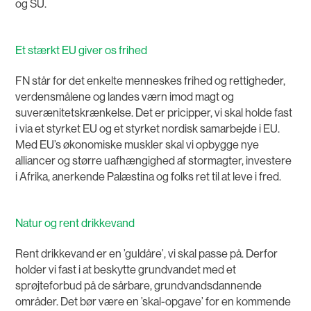
og SU.
Et stærkt EU giver os frihed
FN står for det enkelte menneskes frihed og rettigheder,
verdensmålene og landes værn imod magt og
suverænitetskrænkelse. Det er pricipper, vi skal holde fast
i via et styrket EU og et styrket nordisk samarbejde i EU.
Med EU’s økonomiske muskler skal vi opbygge nye
alliancer og større uafhængighed af stormagter, investere
i Afrika, anerkende Palæstina og folks ret til at leve i fred.
Natur og rent drikkevand
Rent drikkevand er en ’guldåre’, vi skal passe på. Derfor
holder vi fast i at beskytte grundvandet med et
sprøjteforbud på de sårbare, grundvandsdannende
områder. Det bør være en ’skal-opgave’ for en kommende