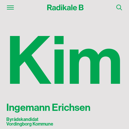
Kim Ingemann Erichsen
K
i
m
Ingemann Erichsen
Byrådskandidat
Vordingborg Kommune