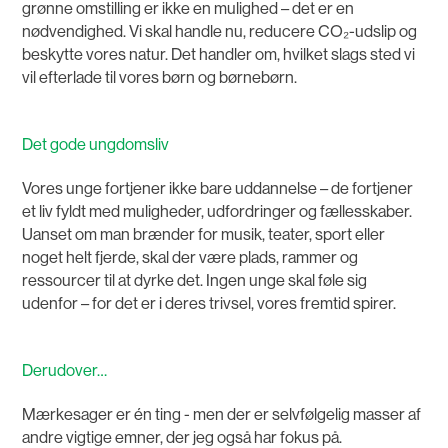
grønne omstilling er ikke en mulighed – det er en
nødvendighed. Vi skal handle nu, reducere CO₂-udslip og
beskytte vores natur. Det handler om, hvilket slags sted vi
vil efterlade til vores børn og børnebørn.
Det gode ungdomsliv
Vores unge fortjener ikke bare uddannelse – de fortjener
et liv fyldt med muligheder, udfordringer og fællesskaber.
Uanset om man brænder for musik, teater, sport eller
noget helt fjerde, skal der være plads, rammer og
ressourcer til at dyrke det. Ingen unge skal føle sig
udenfor – for det er i deres trivsel, vores fremtid spirer.
Derudover…
Mærkesager er én ting - men der er selvfølgelig masser af
andre vigtige emner, der jeg også har fokus på.