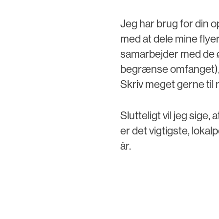
Jeg har brug for din o
med at dele mine flye
samarbejder med de ø
begrænse omfanget), 
Skriv meget gerne til m
Slutteligt vil jeg sige
er det vigtigste, loka
år.