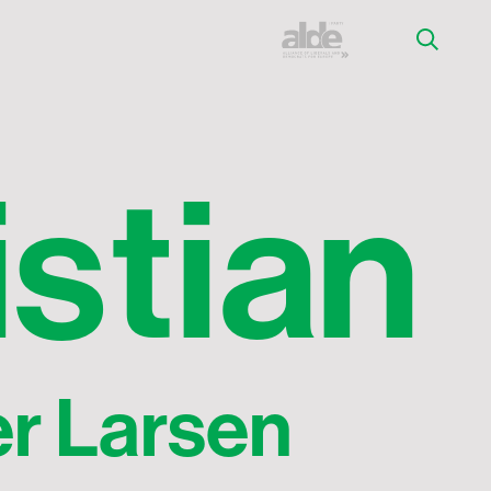
i
s
t
i
a
n
r Larsen