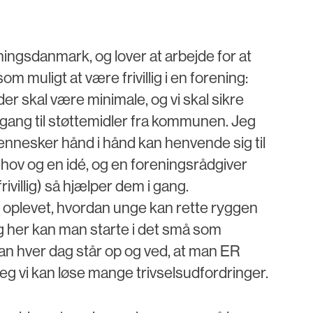
ningsdanmark, og lover at arbejde for at
som muligt at være frivillig i en forening:
er skal være minimale, og vi skal sikre
dgang til støttemidler fra kommunen. Jeg
nnesker hånd i hånd kan henvende sig til
v og en idé, og en foreningsrådgiver
villig) så hjælper dem i gang.
oplevet, hvordan unge kan rette ryggen
og her kan man starte i det små som
n hver dag står op og ved, at man ER
jeg vi kan løse mange trivselsudfordringer.