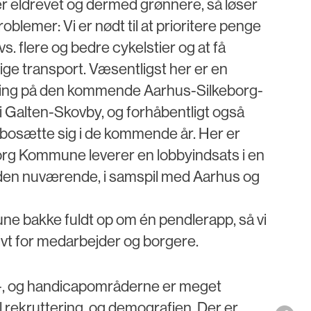
er eldrevet og dermed grønnere, så løser
blemer: Vi er nødt til at prioritere penge
vs. flere og bedre cykelstier og at få
ige transport. Væsentligst her er en
øring på den kommende Aarhus-Silkeborg-
i Galten-Skovby, og forhåbentligt også
 bosætte sig i de kommende år. Her er
org Kommune leverer en lobbyindsats i en
 den nuværende, i samspil med Aarhus og
e bakke fuldt op om én pendlerapp, så vi
ivt for medarbejder og borgere.
, og handicapområderne er meget
il rekruttering, og demografien. Der er