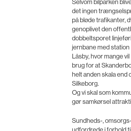
Selvom bilparken bliv
det ingen trængselspro
på bløde trafikanter, d
genoplivet den offentl
dobbeltsporet linjef
jernbane med station 
Låsby, hvor mange vil
brug for at Skanderb
helt anden skala end
Silkeborg.
Og vi skal som kommun
gør samkørsel attrakt
Sundheds-, omsorgs-
udfordrede i forhold t