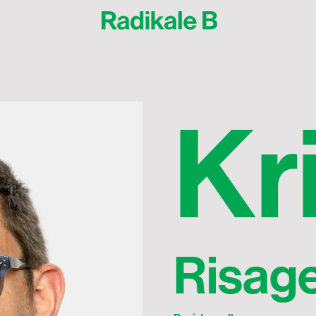
Kristian Risager Larsen
K
r
Risage