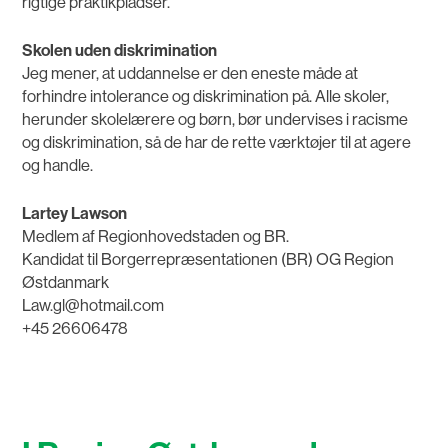
rigtige praktikpladser.
Skolen uden diskrimination
Jeg mener, at uddannelse er den eneste måde at
forhindre intolerance og diskrimination på. Alle skoler,
herunder skolelærere og børn, bør undervises i racisme
og diskrimination, så de har de rette værktøjer til at agere
og handle.
Lartey Lawson
Medlem af Regionhovedstaden og BR.
Kandidat til Borgerrepræsentationen (BR) OG Region
Østdanmark
Law.gl@hotmail.com
+45 26606478