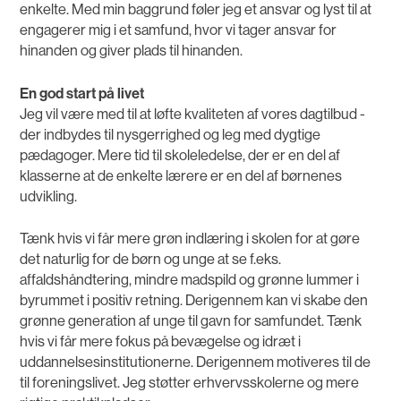
enkelte. Med min baggrund føler jeg et ansvar og lyst til at
engagerer mig i et samfund, hvor vi tager ansvar for
hinanden og giver plads til hinanden.
En god start på livet
Jeg vil være med til at løfte kvaliteten af vores dagtilbud -
der indbydes til nysgerrighed og leg med dygtige
pædagoger. Mere tid til skoleledelse, der er en del af
klasserne at de enkelte lærere er en del af børnenes
udvikling.
Tænk hvis vi får mere grøn indlæring i skolen for at gøre
det naturlig for de børn og unge at se f.eks.
affaldshåndtering, mindre madspild og grønne lummer i
byrummet i positiv retning. Derigennem kan vi skabe den
grønne generation af unge til gavn for samfundet. Tænk
hvis vi får mere fokus på bevægelse og idræt i
uddannelsesinstitutionerne. Derigennem motiveres til de
til foreningslivet. Jeg støtter erhvervsskolerne og mere