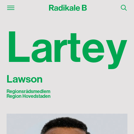
Lartey Lawson
L
a
r
t
e
y
Lawson
Regionsrådsmedlem
Region Hovedstaden