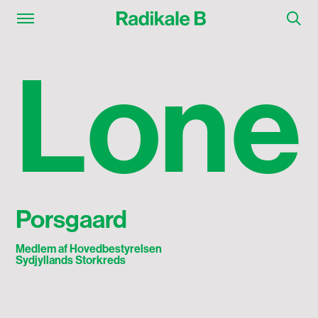
Lone Porsgaard
L
o
n
e
Porsgaard
Medlem af Hovedbestyrelsen
Sydjyllands Storkreds