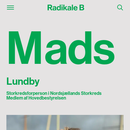
Mads Lundby
M
a
d
s
Lundby
Storkredsforperson i Nordsjællands Storkreds
Medlem af Hovedbestyrelsen