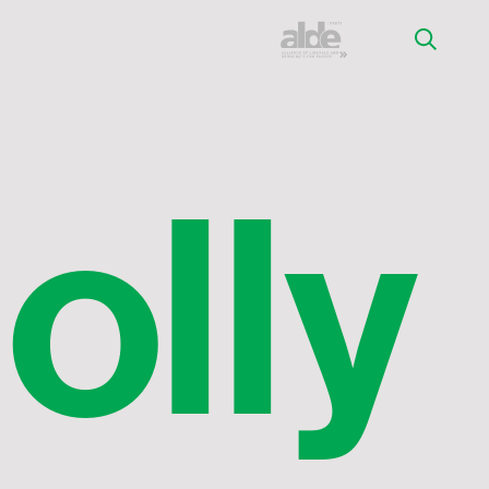
M
o
l
l
y