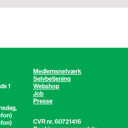
Medlemsnetværk
Selvbetjening
ds 1
Webshop
Job
Presse
nsdag,
efon)
CVR nr. 60721416
efon)