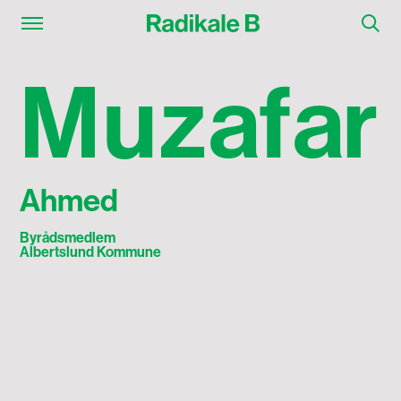
Muzafar Ahmed
M
u
z
a
f
a
r
Ahmed
Byrådsmedlem
Albertslund Kommune