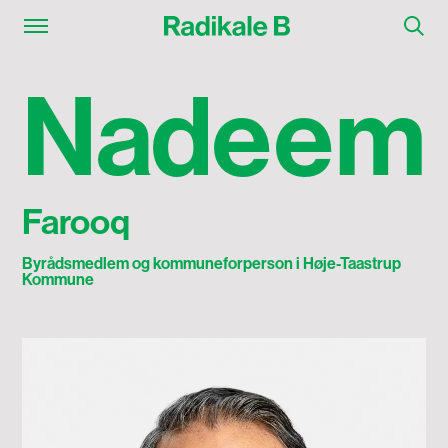
Nadeem Farooq
N
a
d
e
e
m
Farooq
Byrådsmedlem og kommuneforperson i Høje-Taastrup
Kommune