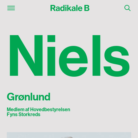
Niels Grønlund
N
i
e
l
s
Grønlund
Medlem af Hovedbestyrelsen
Fyns Storkreds