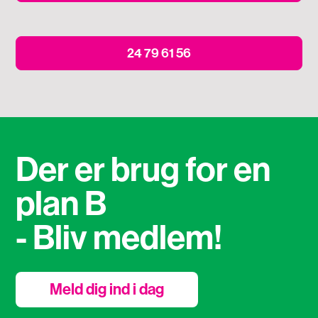
24 79 61 56
Der er brug for en
plan B
- Bliv medlem!
Meld dig ind i dag