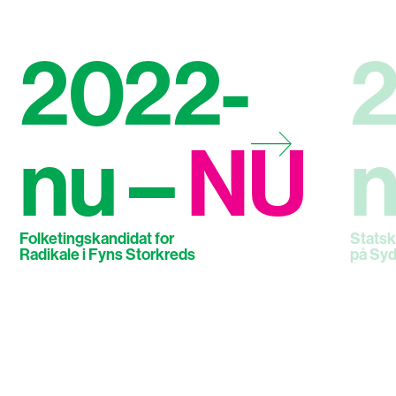
2022-
2
Viser slide 1 af 10
nu
–
NU
Folketingskandidat for
Stats
Radikale i Fyns Storkreds
på Syd