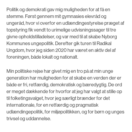
Politik og demokrati gav mig muligheden for at få en
stemme. Først gennem mit gymnasies elevråd og
ungeråd, hvor vi overfor en udlændingestyrelse præget af
topstyring fik vendt to urimelige udvisningssager til tre
givne opholdstilladelser, og var med til at skabe Nyborg
Kommunes ungepolitik. Derefter gik turen til Radikal
Ungdom, hvor jeg siden 2020 har været en aktiv del af
foreningen, både lokalt og nationalt.
Min politiske rejse har givet mig en tro på at min unge
generation har muligheden for at skabe en verden der er
både er fri, retfærdig, demokratisk og bæredygtig. De ord
er meget dækkende for hvorfor at jeg har valgt at stille op
til folketingsvalget, hvor jeg særligt brænder for det
internationale, for en retfærdig og pragmatisk
udlændingepolitik, for miljøpolitikken, og for børn og unges
trivsel og uddannelse.