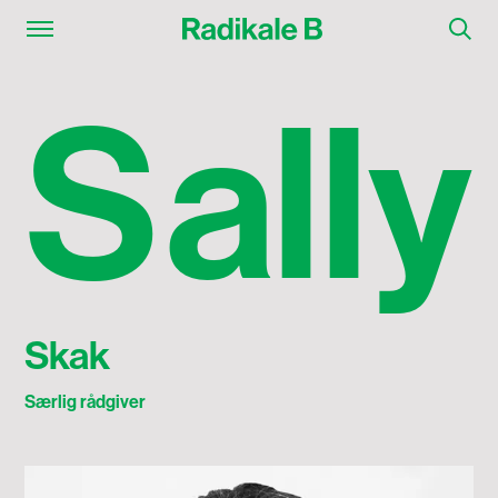
Sally Skak
S
a
l
l
y
Skak
Særlig rådgiver