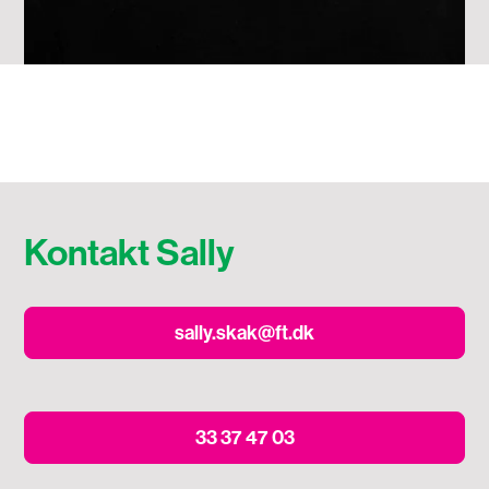
Kontakt Sally
sally.skak@ft.dk
33 37 47 03