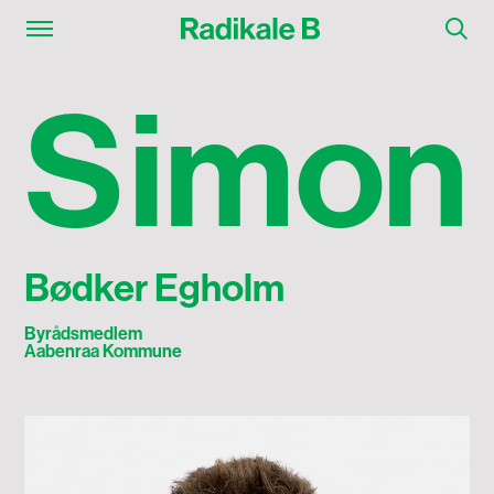
Simon Bødker Egholm
S
i
m
o
n
Bødker Egholm
Byrådsmedlem
Aabenraa Kommune