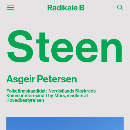
Steen Asgeir Petersen
S
t
e
e
n
Asgeir Petersen
Folketingskandidat i Nordjyllands Storkreds
Kommuneformand Thy-Mors, medlem af
Hovedbestyrelsen