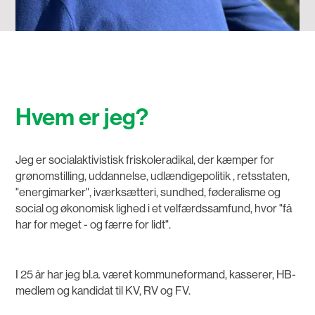
Hvem er jeg?
Jeg er socialaktivistisk friskoleradikal, der kæmper for
grønomstilling, uddannelse, udlændigepolitik , retsstaten,
"energimarker", iværksætteri, sundhed, føderalisme og
social og økonomisk lighed i et velfærdssamfund, hvor "få
har for meget - og færre for lidt".
I 25 år har jeg bl.a. været kommuneformand, kasserer, HB-
medlem og kandidat til KV, RV og FV.