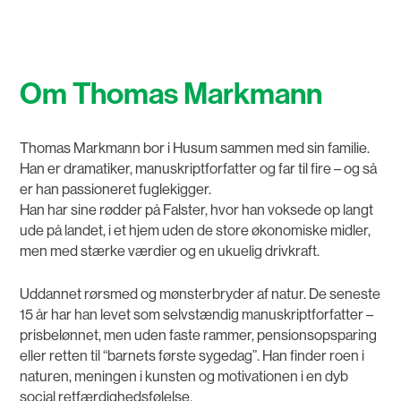
Om Thomas Markmann
Thomas Markmann bor i Husum sammen med sin familie.
Han er dramatiker, manuskriptforfatter og far til fire – og så
er han passioneret fuglekigger.
Han har sine rødder på Falster, hvor han voksede op langt
ude på landet, i et hjem uden de store økonomiske midler,
men med stærke værdier og en ukuelig drivkraft.
Uddannet rørsmed og mønsterbryder af natur. De seneste
15 år har han levet som selvstændig manuskriptforfatter –
prisbelønnet, men uden faste rammer, pensionsopsparing
eller retten til “barnets første sygedag”. Han finder roen i
naturen, meningen i kunsten og motivationen i en dyb
social retfærdighedsfølelse.