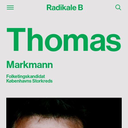
Thomas Markmann
T
h
o
m
a
s
Markmann
Folketingskandidat
Københavns Storkreds