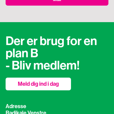
Der er brug for en
plan B
- Bliv medlem!
Meld dig ind i dag
Adresse
Radikale Venstre