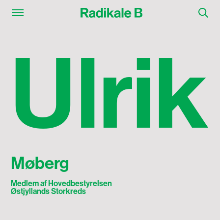
Ulrik Møberg
U
l
r
i
k
Møberg
Medlem af Hovedbestyrelsen
Østjyllands Storkreds