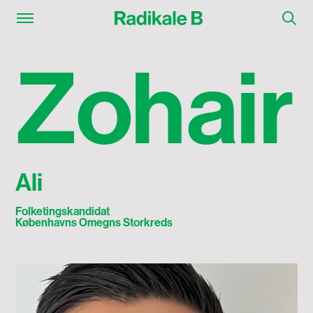
Zohair Ali
Z
o
h
a
i
r
Ali
Folketingskandidat
Københavns Omegns Storkreds