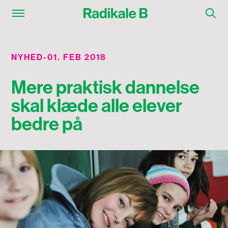
NYHED
-
01. FEB 2018
Mere praktisk dannelse
skal klæde alle elever
bedre på