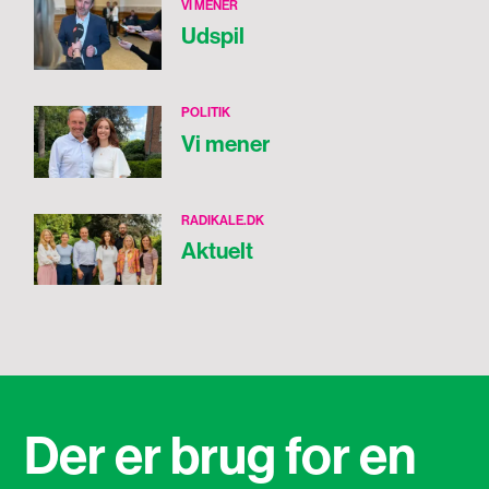
VI MENER
Udspil
POLITIK
Vi mener
RADIKALE.DK
Aktuelt
Der er brug for en