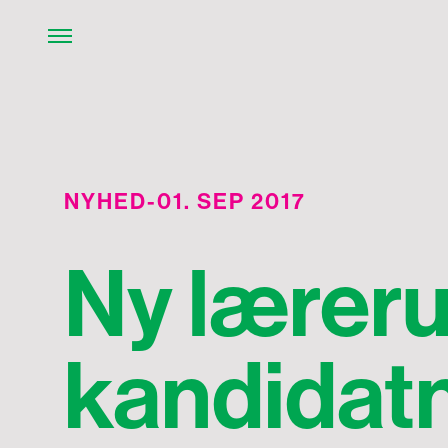
NYHED
-
01. SEP 2017
Ny lærer
kandidat