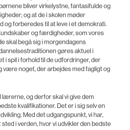
ørnene bliver virkelystne, fantasifulde og
uligheder; og at de i skolen møder
 og forberedes til at leve i et demokrati.
 kundskaber og færdigheder, som vores
r de skal begå sig i morgendagens
dannelsestraditionen gøres aktuel i
i spil i forhold til de udfordringer, der
g være noget, der arbejdes med fagligt og
til lærerne, og derfor skal vi give dem
edste kvalifikationer. Det er i sig selv en
udvikling. Med det udgangspunkt, vi har,
sted i verden, hvor vi udvikler den bedste