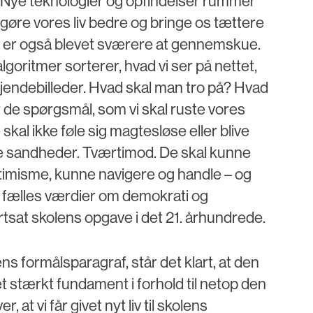
. Nye teknologier og opfindelser rummer
 gøre vores liv bedre og bringe os tættere
er også blevet sværere at gennemskue.
lgoritmer sorterer, hvad vi ser på nettet,
fjendebilleder. Hvad skal man tro på? Hvad
 de spørgsmål, som vi skal ruste vores
e skal ikke føle sig magtesløse eller blive
øbte sandheder. Tværtimod. De skal kunne
misme, kunne navigere og handle – og
 fælles værdier om demokrati og
tsat skolens opgave i det 21. århundrede.
s formålsparagraf, står det klart, at den
t stærkt fundament i forhold til netop den
 at vi får givet nyt liv til skolens