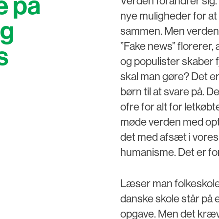
e på
Verden forandrer sig
nye muligheder for at
og
sammen. Men verden 
”Fake news” florerer, a
s
og populister skaber 
skal man gøre? Det er
børn til at svare på. D
ofre for alt for letk
møde verden med opti
det med afsæt i vores
humanisme. Det er for
Læser man folkeskolen
danske skole står på e
opgave. Men det kræver,