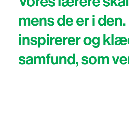
Vores lærere skal 
mens de er i den. 
inspirerer og klæ
samfund, som ven