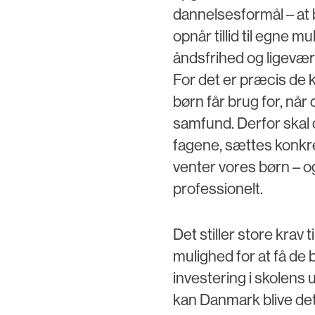
dannelsesformål – at b
opnår tillid til egne m
åndsfrihed og ligeværd
For det er præcis de
børn får brug for, nå
samfund. Derfor skal 
fagene, sættes konkret 
venter vores børn – o
professionelt.
Det stiller store krav 
mulighed for at få de b
investering i skolens 
kan Danmark blive det 