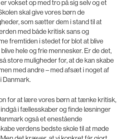
er vokset op med tro på sig selv og et
. Skolen skal give vores børn de
eder, som sætter dem i stand til at
l verden med både kritisk sans og
me fremtiden i stedet for blot at blive
 blive hele og frie mennesker. Er de det,
å store muligheder for, at de kan skabe
en med andre – med afsæt i noget af
l i Danmark.
on for at lære vores børn at tænke kritisk,
indgå i fællesskaber og finde løsninger
Danmark også et enestående
kabe verdens bedste skole til at møde
Men det kræver, at vi konkret får gjort