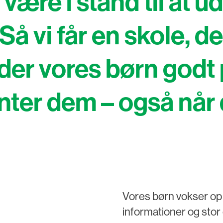
være i stand til at u
Så vi får en skole, de
der vores børn godt p
ter dem – også når d
Vores børn vokser op 
informationer og stor 