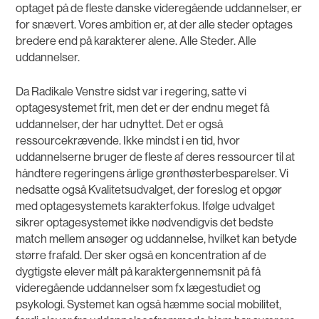
optaget på de fleste danske videregående uddannelser, er
for snævert. Vores ambition er, at der alle steder optages
bredere end på karakterer alene. Alle Steder. Alle
uddannelser.
Da Radikale Venstre sidst var i regering, satte vi
optagesystemet frit, men det er der endnu meget få
uddannelser, der har udnyttet. Det er også
ressourcekrævende. Ikke mindst i en tid, hvor
uddannelserne bruger de fleste af deres ressourcer til at
håndtere regeringens årlige grønthøsterbesparelser. Vi
nedsatte også Kvalitetsudvalget, der foreslog et opgør
med optagesystemets karakterfokus. Ifølge udvalget
sikrer optagesystemet ikke nødvendigvis det bedste
match mellem ansøger og uddannelse, hvilket kan betyde
større frafald. Der sker også en koncentration af de
dygtigste elever målt på karaktergennemsnit på få
videregående uddannelser som fx lægestudiet og
psykologi. Systemet kan også hæmme social mobilitet,