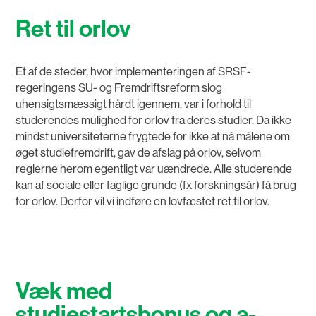
Ret til orlov
Et af de steder, hvor implementeringen af SRSF-
regeringens SU- og Fremdriftsreform slog
uhensigtsmæssigt hårdt igennem, var i forhold til
studerendes mulighed for orlov fra deres studier. Da ikke
mindst universiteterne frygtede for ikke at nå målene om
øget studiefremdrift, gav de afslag på orlov, selvom
reglerne herom egentligt var uændrede. Alle studerende
kan af sociale eller faglige grunde (fx forskningsår) få brug
for orlov. Derfor vil vi indføre en lovfæstet ret til orlov.
Væk med
studiestartsbonus og a-