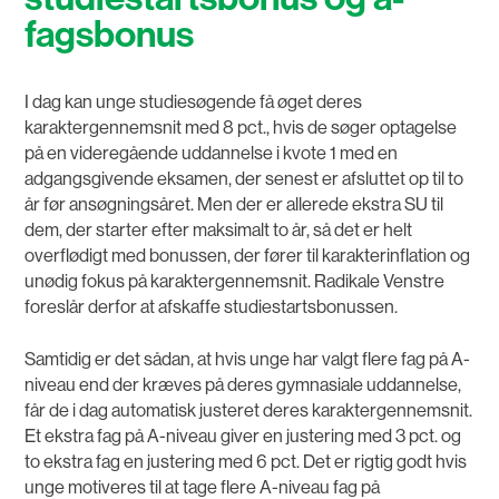
fagsbonus
I dag kan unge studiesøgende få øget deres
karaktergennemsnit med 8 pct., hvis de søger optagelse
på en videregående uddannelse i kvote 1 med en
adgangsgivende eksamen, der senest er afsluttet op til to
år før ansøgningsåret. Men der er allerede ekstra SU til
dem, der starter efter maksimalt to år, så det er helt
overflødigt med bonussen, der fører til karakterinflation og
unødig fokus på karaktergennemsnit. Radikale Venstre
foreslår derfor at afskaffe studiestartsbonussen.
Samtidig er det sådan, at hvis unge har valgt flere fag på A-
niveau end der kræves på deres gymnasiale uddannelse,
får de i dag automatisk justeret deres karaktergennemsnit.
Et ekstra fag på A-niveau giver en justering med 3 pct. og
to ekstra fag en justering med 6 pct. Det er rigtig godt hvis
unge motiveres til at tage flere A-niveau fag på