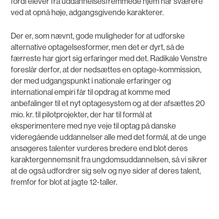
fordi elever fra uddannelsesfremmede hjem har sværere
ved at opnå høje, adgangsgivende karakterer.
Der er, som nævnt, gode muligheder for at udforske
alternative optagelsesformer, men det er dyrt, så de
færreste har gjort sig erfaringer med det. Radikale Venstre
foreslår derfor, at der nedsættes en optage-kommission,
der med udgangspunkt i nationale erfaringer og
international empiri får til opdrag at komme med
anbefalinger til et nyt optagesystem og at der afsættes 20
mio. kr. til pilotprojekter, der har til formål at
eksperimentere med nye veje til optag på danske
videregående uddannelser alle med det formål, at de unge
ansøgeres talenter vurderes bredere end blot deres
karaktergennemsnit fra ungdomsuddannelsen, så vi sikrer
at de også udfordrer sig selv og nye sider af deres talent,
fremfor for blot at jagte 12-taller.