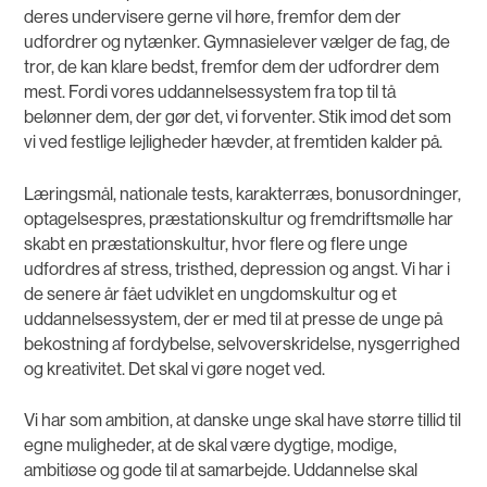
deres undervisere gerne vil høre, fremfor dem der
udfordrer og nytænker. Gymnasielever vælger de fag, de
tror, de kan klare bedst, fremfor dem der udfordrer dem
mest. Fordi vores uddannelsessystem fra top til tå
belønner dem, der gør det, vi forventer. Stik imod det som
vi ved festlige lejligheder hævder, at fremtiden kalder på.
Læringsmål, nationale tests, karakterræs, bonusordninger,
optagelsespres, præstationskultur og fremdriftsmølle har
skabt en præstationskultur, hvor flere og flere unge
udfordres af stress, tristhed, depression og angst. Vi har i
de senere år fået udviklet en ungdomskultur og et
uddannelsessystem, der er med til at presse de unge på
bekostning af fordybelse, selvoverskridelse, nysgerrighed
og kreativitet. Det skal vi gøre noget ved.
Vi har som ambition, at danske unge skal have større tillid til
egne muligheder, at de skal være dygtige, modige,
ambitiøse og gode til at samarbejde. Uddannelse skal