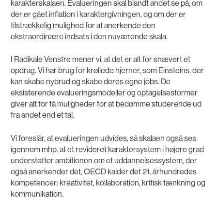
karakterskalaen. Evalueringen skal blandt andet se på, om
der er gået inflation i karaktergivningen, og om der er
tilstrækkelig mulighed for at anerkende den
ekstraordinære indsats i den nuværende skala.
I Radikale Venstre mener vi, at det er alt for snævert et
opdrag. Vi har brug for krøllede hjerner, som Einsteins, der
kan skabe nybrud og skabe deres egne jobs. De
eksisterende evalueringsmodeller og optagelsesformer
giver alt for få muligheder for at bedømme studerende ud
fra andet end et tal.
Vi foreslår, at evalueringen udvides, så skalaen også ses
igennem mhp. at et revideret karaktersystem i højere grad
understøtter ambitionen om et uddannelsessystem, der
også anerkender det, OECD kalder det 21. århundredes
kompetencer: kreativitet, kollaboration, kritisk tænkning og
kommunikation.