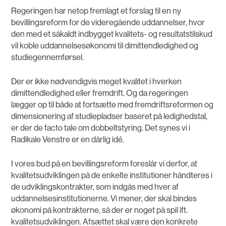
Regeringen har netop fremlagt et forslag til en ny
bevillingsreform for de videregående uddannelser, hvor
den med et såkaldt indbygget kvalitets- og resultatstilskud
vil koble uddannelsesøkonomi til dimittendledighed og
studiegennemførsel.
Der er ikke nødvendigvis meget kvalitet i hverken
dimittendledighed eller fremdrift. Og da regeringen
lægger op til både at fortsætte med fremdriftsreformen og
dimensionering af studiepladser baseret på ledighedstal,
er der de facto tale om dobbeltstyring. Det synes vi i
Radikale Venstre er en dårlig idé.
I vores bud på en bevillingsreform foreslår vi derfor, at
kvalitetsudviklingen på de enkelte institutioner håndteres i
de udviklingskontrakter, som indgås med hver af
uddannelsesinstitutionerne. Vi mener, der skal bindes
økonomi på kontrakterne, så der er noget på spil ift.
kvalitetsudviklingen. Afsættet skal være den konkrete