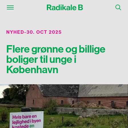
NYHED
-
30. OCT 2025
Flere grønne og billige
boliger til unge i
København