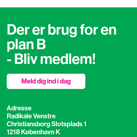
Der er brug for en
plan B
- Bliv medlem!
Meld dig ind i dag
Adresse
Radikale Venstre
Christiansborg Slotsplads 1
1218 København K