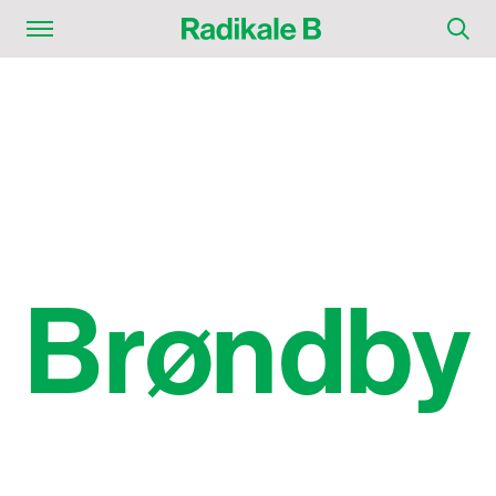
B
r
ø
n
d
b
y