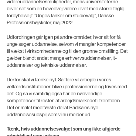
videreuddannelsesmuligheder, mens universiteterne
bliver set som en hovedvej videre i livet med større faglig
fordybelse jf. ”Unges tanker om studievalg”, Danske
Professionshøjskoler, maj 2022.
Udfordringen går igen på andre områder, hvor alt for få
unge søger uddannelse, selvom vi mangler kompetencer
til vækst i virksomhederne og til den grønne omstilling. Det
gælder blandt andet mange erhvervsuddannelser, it-
uddannelser og tekniske uddannelser.
Derfor skal vi tænke nyt. Så flere vil arbejde i vores
velfærdsinstitutioner, blive i professionerne og trives med
det. Og så vi samtidig også har de nødvendige
kompetencer til resten af arbejdsmarkedet i fremtiden.
Det er målet med første del af Radikales nye
uddannelsesudspil, som vi nu melder ud.
Tænk, hvis uddannelsesvalget som ung ikke afgjorde
arbejdslivet som voksen.