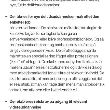
nye, fulde deltidsuddannelser.
Der åbnes for nye deltidsuddannelser målrettet den
enkelte i job
på tværs af landet. De skal være målrettet, så ufaglærte
kan blive faglærte, så faglærte kan gå på
erhvervsakademi eller blive professionsbachelor. Og så
professionsbachelorer og bachelorer kan nå op på
langt videregående niveau. De tilrettelægges, så de
målrettes en specialisering i faget eller professionen
(ikke ”ud” af faget). De skal kunne udbydes i fællesskab
mellem uddannelsesinstitutionerne og udvikles i dialog
med arbejdsmarkedet for at sikre et relevant indhold. De
skal forudsætte, at man er i job, og tilrettelægges så det
er realistisk, at man kan tage dem mens man arbejder. Fx
virtuelt, om aftenen eller i weekender o.l.
Der etableres retskrav på adgang til relevant
videreuddannelse