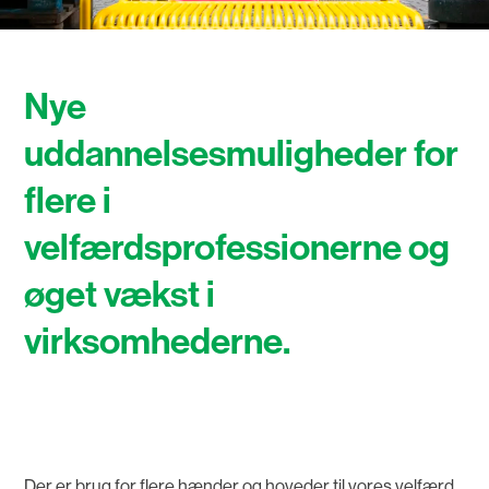
Nye
uddannelsesmuligheder for
flere i
velfærdsprofessionerne og
øget vækst i
virksomhederne.
Der er brug for flere hænder og hoveder til vores velfærd.