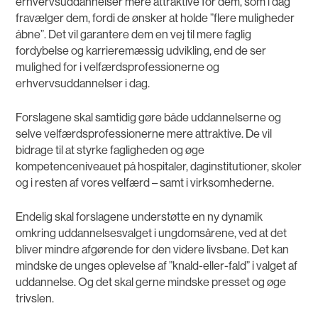
erhvervsuddannelser mere attraktive for dem, som i dag
fravælger dem, fordi de ønsker at holde ”flere muligheder
åbne”. Det vil garantere dem en vej til mere faglig
fordybelse og karrieremæssig udvikling, end de ser
mulighed for i velfærdsprofessionerne og
erhvervsuddannelser i dag.
Forslagene skal samtidig gøre både uddannelserne og
selve velfærdsprofessionerne mere attraktive. De vil
bidrage til at styrke fagligheden og øge
kompetenceniveauet på hospitaler, daginstitutioner, skoler
og i resten af vores velfærd – samt i virksomhederne.
Endelig skal forslagene understøtte en ny dynamik
omkring uddannelsesvalget i ungdomsårene, ved at det
bliver mindre afgørende for den videre livsbane. Det kan
mindske de unges oplevelse af ”knald-eller-fald” i valget af
uddannelse. Og det skal gerne mindske presset og øge
trivslen.