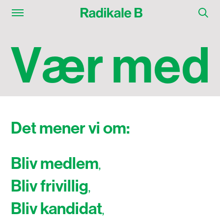
V
æ
r
m
e
d
Det mener vi om:
Bliv medlem
Bliv frivillig
Bliv kandidat